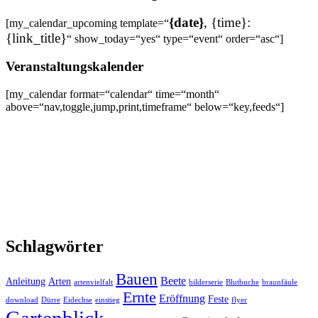
{date}
, {time}:
[my_calendar_upcoming template=“
{link_title}
“ show_today=“yes“ type=“event“ order=“asc“]
Veranstaltungskalender
[my_calendar format=“calendar“ time=“month“
above=“nav,toggle,jump,print,timeframe“ below=“key,feeds“]
Footer-
Schlagwörter
Inhalt
Bauen
Beete
Anleitung
Arten
artenvielfalt
bilderserie
Blutbuche
braunfäule
Ernte
Eröffnung
Feste
download
Dürre
Eidechse
einstieg
flyer
Gartenblick